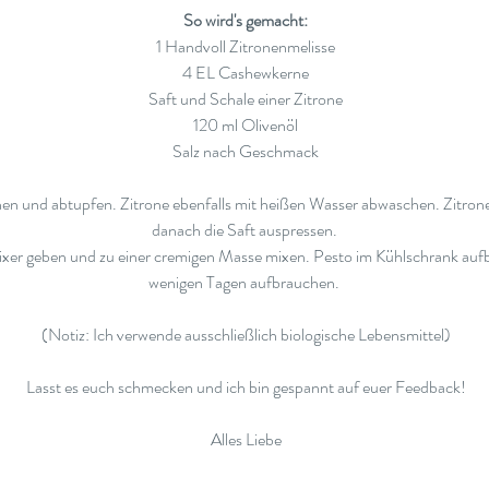
So wird's gemacht:
1 Handvoll Zitronenmelisse
4 EL Cashewkerne
Saft und Schale einer Zitrone
120 ml Olivenöl
Salz nach Geschmack
en und abtupfen. Zitrone ebenfalls mit heißen Wasser abwaschen. Zitrone
danach die Saft auspressen. 
Mixer geben und zu einer cremigen Masse mixen. Pesto im Kühlschrank auf
wenigen Tagen aufbrauchen. 
(Notiz: Ich verwende ausschließlich biologische Lebensmittel)
Lasst es euch schmecken und ich bin gespannt auf euer Feedback!
Alles Liebe