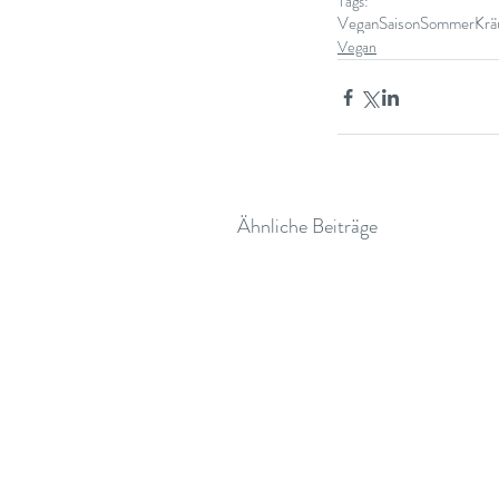
Tags:
Vegan
Saison
Sommer
Krä
Vegan
Ähnliche Beiträge