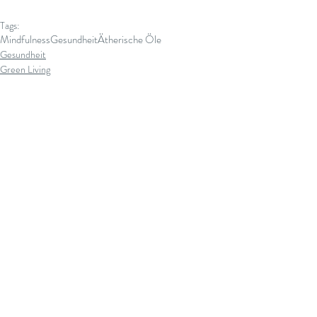
Tags:
Mindfulness
Gesundheit
Ätherische Öle
Gesundheit
Green Living
Mindfulness
Ähnliche Beiträge
Alle ansehen